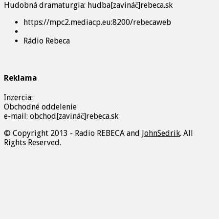
Hudobná dramaturgia: hudba[zavináč]rebeca.sk
https://mpc2.mediacp.eu:8200/rebecaweb
Rádio Rebeca
Reklama
Inzercia:
Obchodné oddelenie
e-mail: obchod[zavináč]rebeca.sk
© Copyright 2013 - Radio REBECA and
JohnSedrik
. All
Rights Reserved.