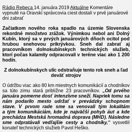
Rádio Rebeca
14. januára 2019
Aktuálne
Komentáre
vypnuté
na Oravskí správcovia ciest dostali v prvé januárové
dni zabrať
Začiatkom nového roka spadlo na územie Slovenska
rekordné množstvo zrážok. Výnimkou nebol ani Dolný
Kubín, ktorý sa v prvých januárových dňoch ocitol pod
hrubou snehovou prikrývkou. Sneh dal zabrať aj
pracovníkom dolnokubínskych technických služieb,
ktorí počas kalamity odpracovali v teréne viac ako 1 200
hodín.
Z dolnokubínskych ulíc odstraňuje tento rok sneh a ľad
deväť strojov
O údržbu viac ako 80 km miestnych komunikácií a chodníkov
sa túto zimu stará približne 23 pracovníkov.
„Od prvého
januára pomerne dosť intenzívne sneží. Napriek tomu sa
nám podarilo mesto
udržať v prevádzky schopnom
stave. V prvom rade sme sa venovali tým lokalitám
a tým
komunikáciám, kde je najväčší pohyb áut a kde
prechádza Mestská hromadná doprava
(MHD). Následne
sme odpratávali vedľajšie cesty a chodníky
,“
vysvetlil
konateľ technických služieb Pavol Heško.