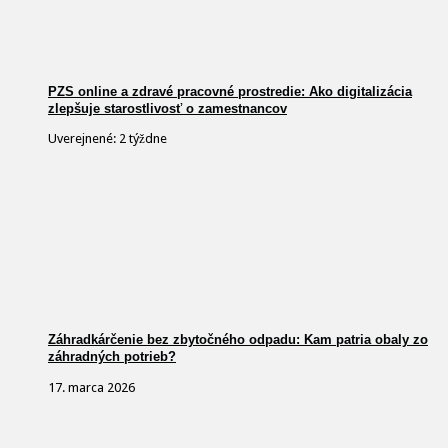
PZS online a zdravé pracovné prostredie: Ako digitalizácia
zlepšuje starostlivosť o zamestnancov
Uverejnené: 2 týždne
Záhradkárčenie bez zbytočného odpadu: Kam patria obaly zo
záhradných potrieb?
17. marca 2026