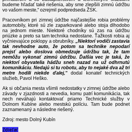
budeme hľadať také riešenia, aby sme zlepšili zimnú údržbu
vo vašom meste,“ ozrejmil podpredseda ŽSK.
Pracovníkom pri zimnej údržbe najčastejšie robia problémy
automobily, ktoré sú zle zaparkované alebo stoja dlhodobo
na jednom mieste. Niektoré chodníky sú zas na údržbu
priúzke a preto sa tam technika nedostane. Ťažkosti robia aj
vyčnievajúce poklopy a obrubníky.
„Niektorí vodiči zastavia
tak nevhodne auto, že potom sa technike nepodarí
prejsť alebo doslova obmedzuje údržbu tak, že tam
nemôžu vykonať zimnú údržbu. Ďalšia vec je taká, že
niektorí obyvatelia hádžu sneh nazad na už odhrnutú
komunikáciu. Nedajú si tu robotu, aby to nejaké dva až tri
metre hodili niekde ďalej,“
dodal konateľ technických
služieb, Pavol Heško.
Ak si občania mesta všimli nedostatky v zimnej údržbe alebo
závady v zjazdnosti a nevedia, komu patrí komunikácia, tak
nech neváhajú kontaktovať priamo Technické služby v
Dolnom Kubíne alebo mestskú políciu. Tam bude podnet
zaznamenaný a následne riešený.
Zdroj: mesto Dolný Kubín
Zdieľať