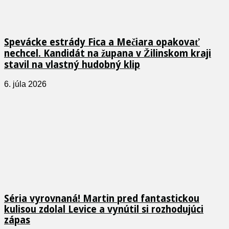
Spevácke estrády Fica a Mečiara opakovať
nechcel. Kandidát na župana v Žilinskom kraji
stavil na vlastný hudobný klip
6. júla 2026
Séria vyrovnaná! Martin pred fantastickou
kulisou zdolal Levice a vynútil si rozhodujúci
zápas