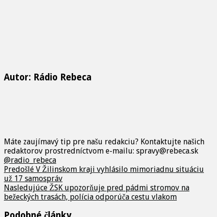
Autor: Rádio Rebeca
Máte zaujímavý tip pre našu redakciu? Kontaktujte našich
redaktorov prostredníctvom e-mailu: spravy@rebeca.sk
@radio_rebeca
Predošlé
V Žilinskom kraji vyhlásilo mimoriadnu situáciu
už 17 samospráv
Nasledujúce
ŽSK upozorňuje pred pádmi stromov na
bežeckých trasách, polícia odporúča cestu vlakom
Podobné články