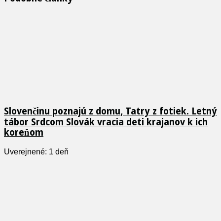
Slovenčinu poznajú z domu, Tatry z fotiek. Letný
tábor Srdcom Slovák vracia deti krajanov k ich
koreňom
Uverejnené: 1 deň