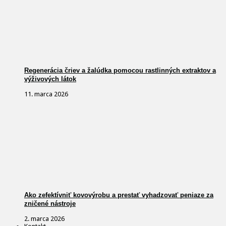
Regenerácia čriev a žalúdka pomocou rastlinných extraktov a
výživových látok
11. marca 2026
Ako zefektívniť kovovýrobu a prestať vyhadzovať peniaze za
zničené nástroje
2. marca 2026