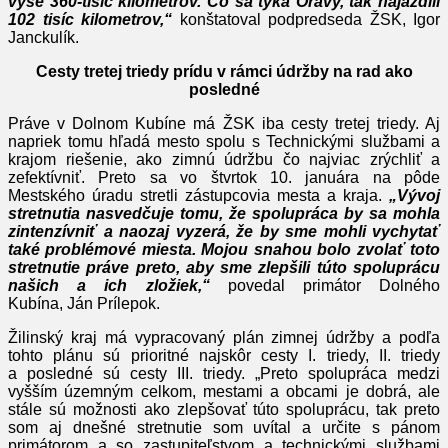
vyše 360-tisíc kilometrov. Čo sa týka Oravy, tak najazdili
102 tisíc kilometrov,“
konštatoval podpredseda ŽSK, Igor
Janckulík.
Cesty tretej triedy prídu v rámci údržby na rad ako
posledné
Práve v Dolnom Kubíne má ŽSK iba cesty tretej triedy. Aj
napriek tomu hľadá mesto spolu s Technickými službami a
krajom riešenie, ako zimnú údržbu čo najviac zrýchliť a
zefektívniť. Preto sa vo štvrtok 10. januára na pôde
Mestského úradu stretli zástupcovia mesta a kraja.
„Vývoj
stretnutia nasvedčuje tomu, že spolupráca by sa mohla
zintenzívniť a naozaj vyzerá, že by sme mohli vychytať
také problémové miesta. Mojou snahou bolo zvolať toto
stretnutie práve preto, aby sme zlepšili túto spoluprácu
našich a ich zložiek,“
povedal primátor Dolného
Kubína, Ján Prílepok.
Žilinský kraj má vypracovaný plán zimnej údržby a podľa
tohto plánu sú prioritné najskôr cesty I. triedy, II. triedy
a posledné sú cesty III. triedy. „Preto spolupráca medzi
vyšším územným celkom, mestami a obcami je dobrá, ale
stále sú možnosti ako zlepšovať túto spoluprácu, tak preto
som aj dnešné stretnutie som uvítal a určite s pánom
primátorom a so zastupiteľstvom a technickými službami