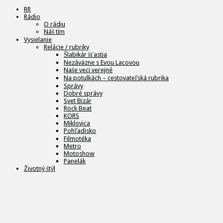
RR
Rádio
O rádiu
Náš tím
Vysielanie
Relácie / rubriky
Šlabikár šťastia
Nezáväzne s Evou Lacovou
Naše veci verejné
Na potulkách – cestovateľská rubrika
Správy
Dobré správy
Svet Bizár
Rock Beat
KORS
Miklovica
Pohľadisko
Filmotéka
Metro
Motoshow
Panelák
Životný štýl