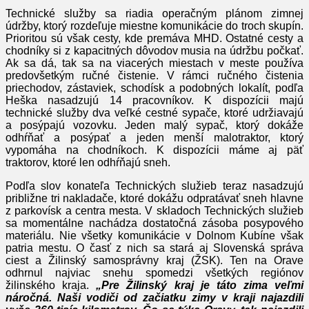
Technické služby sa riadia operačným plánom zimnej
údržby, ktorý rozdeľuje miestne komunikácie do troch skupín.
Prioritou sú však cesty, kde premáva MHD. Ostatné cesty a
chodníky si z kapacitných dôvodov musia na údržbu počkať.
Ak sa dá, tak sa na viacerých miestach v meste používa
predovšetkým ručné čistenie. V rámci ručného čistenia
priechodov, zástaviek, schodísk a podobných lokalít, podľa
Heška nasadzujú 14 pracovníkov. K dispozícii majú
technické služby dva veľké cestné sypače, ktoré udržiavajú
a posýpajú vozovku. Jeden malý sypač, ktorý dokáže
odhŕňať a posýpať a jeden menší malotraktor, ktorý
vypomáha na chodníkoch. K dispozícii máme aj päť
traktorov, ktoré len odhŕňajú sneh.
Podľa slov konateľa Technických služieb teraz nasadzujú
približne tri nakladače, ktoré dokážu odpratávať sneh hlavne
z parkovísk a centra mesta. V skladoch Technických služieb
sa momentálne nachádza dostatočná zásoba posypového
materiálu. Nie všetky komunikácie v Dolnom Kubíne však
patria mestu. O časť z nich sa stará aj Slovenská správa
ciest a Žilinský samosprávny kraj (ŽSK). Ten na Orave
odhrnul najviac snehu spomedzi všetkých regiónov
žilinského kraja.
„Pre Žilinský kraj je táto zima veľmi
náročná. Naši vodiči od začiatku zimy v kraji najazdili