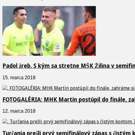
Padol žreb. S kým sa stretne MŠK Žilina v semif
15. marca 2018
FOTOGALÉRIA: MHK Martin postúpil do finále, 
12. marca 2018
Turčania prešli prvý semifinálový zápas s čistým