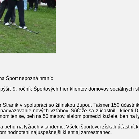
na Šport nepozná hraníc
pýšiť 9. ročník Športových hier klientov domovov sociálnych 
 Straník v spolupráci so žilinskou župou. Takmer 150 účastníkov
 nadväzovanie nových vzťahov. Súťaže sa zúčastnili klienti DS
tolnom tenise, beh na 50 metrov, slalom pomedzi kužele, beh na l
behu na lyžiach v tandeme. Všetci športovci získali účastnícky d
vom hodnotení najúspešnejší klient aj zamestnanec.