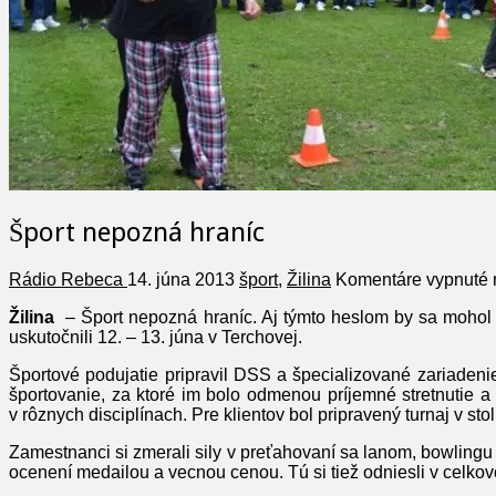
Šport nepozná hraníc
Rádio Rebeca
14. júna 2013
šport
,
Žilina
Komentáre vypnuté
Žilina
– Šport nepozná hraníc. Aj týmto heslom by sa mohol 
uskutočnili 12. – 13. júna v Terchovej.
Športové podujatie pripravil DSS a špecializované zariadenie
športovanie, za ktoré im bolo odmenou príjemné stretnutie a
v rôznych disciplínach. Pre klientov bol pripravený turnaj v s
Zamestnanci si zmerali sily v preťahovaní sa lanom, bowlingu a 
ocenení medailou a vecnou cenou. Tú si tiež odniesli v celko