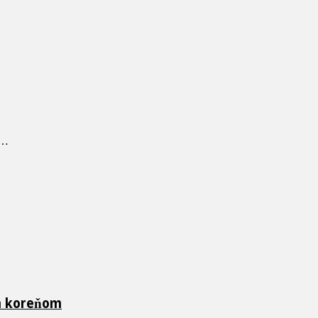
 …
ch koreňom