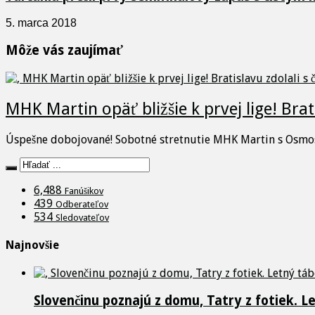
5. marca 2018
Môže vás zaujímať
MHK Martin opäť bližšie k prvej lige! Brat
Úspešne dobojované! Sobotné stretnutie MHK Martin s Osmos
6,488
Fanúšikov
439
Odberateľov
534
Sledovateľov
Najnovšie
Slovenčinu poznajú z domu, Tatry z fotiek. L