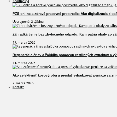
Životný štýl
PZS online a zdravé pracovné prostredie: Ako digitalizácia zlep
Uverejnené: 2 týždne
Záhradkárčenie bez zbytočného odpadu: Kam patria obaly zo zá
17. marca 2026
Regenerácia čriev a žalúdka pomocou rastlinných extraktov a vý
11. marca 2026
Ako zefektívniť kovovýrobu a prestať vyhadzovať peniaze za zni
2. marca 2026
Kontakt