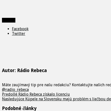
Zdieľať
Facebook
Twitter
Autor: Rádio Rebeca
Máte zaujímavý tip pre našu redakciu? Kontaktujte našich r
@radio_rebeca
Predošlé
Rádio Rebeca získalo licenciu
Nasledujúce
Kúpele na Slovensku majú problém s liečbou det
Podobné články