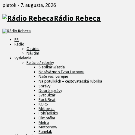
piatok - 7. augusta, 2026
Rádio Rebeca
RR
Rádio
O rádiu
Náš tím
Vysielanie
Relácie / rubriky
Šlabikár šťastia
Nezáväzne s Evou Lacovou
Naše veci verejné
Na potulkách – cestovateľská rubrika
Správy
Dobré správy
Svet Bizár
Rock Beat
KORS
Miklovica
Pohľadisko
Filmotéka
Metro
Motoshow
Panelák