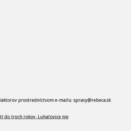
edaktorov prostredníctvom e-mailu: spravy@rebeca.sk
í do troch rokov, Luhačovice nie