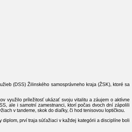
služieb (DSS) Žilinského samosprávneho kraja (ŽSK), ktoré sa
 využilo príležitosť ukázať svoju vitalitu a záujem o aktívne
S, ale i samotní zamestnanci, ktorí počas dvoch dní zápolili
yžiach v tandeme, skok do diaľky, či hod tenisovou loptičkou.
iplom, prví traja súťažiaci v každej kategórii a disciplíne boli