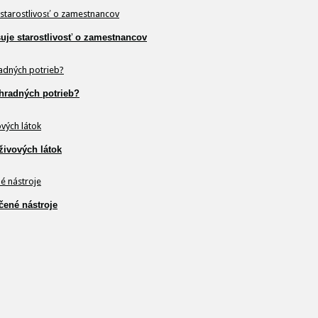
šuje starostlivosť o zamestnancov
hradných potrieb?
živových látok
čené nástroje