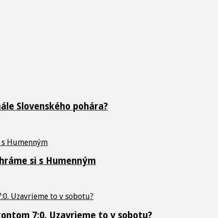
inále Slovenského pohára?
zahráme si s Humenným
 kontom 7:0. Uzavrieme to v sobotu?