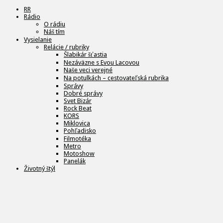
RR
Rádio
O rádiu
Náš tím
Vysielanie
Relácie / rubriky
Šlabikár šťastia
Nezáväzne s Evou Lacovou
Naše veci verejné
Na potulkách – cestovateľská rubrika
Správy
Dobré správy
Svet Bizár
Rock Beat
KORS
Miklovica
Pohľadisko
Filmotéka
Metro
Motoshow
Panelák
Životný štýl