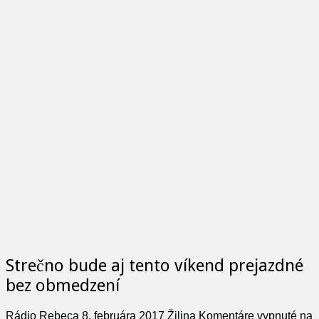
Strečno bude aj tento víkend prejazdné
bez obmedzení
Rádio Rebeca
8. februára 2017
Žilina
Komentáre vypnuté
na