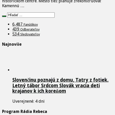
historickom centre. Mesto tiež plánuje zrekonštruovať
Kamennú …
6,487
Fanúšikov
439
Odberateľov
534
Sledovateľov
Najnovšie
Slovenčinu poznajú z domu, Tatry z fotiek.
Letný tábor Srdcom Slovák vracia deti
krajanov k ich koreňom
Uverejnené: 4 dni
Program Rádia Rebeca