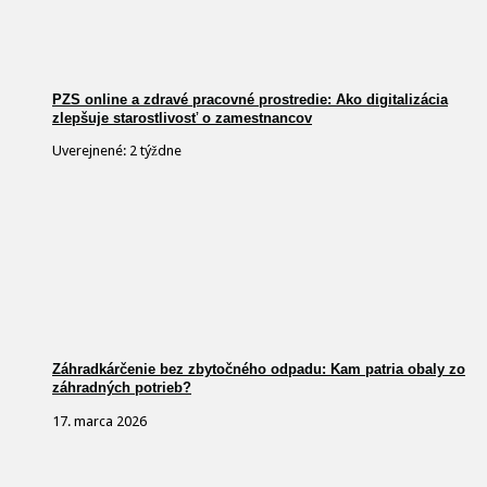
PZS online a zdravé pracovné prostredie: Ako digitalizácia
zlepšuje starostlivosť o zamestnancov
Uverejnené: 2 týždne
Záhradkárčenie bez zbytočného odpadu: Kam patria obaly zo
záhradných potrieb?
17. marca 2026