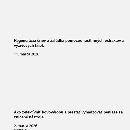
Regenerácia čriev a žalúdka pomocou rastlinných extraktov a
výživových látok
11. marca 2026
Ako zefektívniť kovovýrobu a prestať vyhadzovať peniaze za
zničené nástroje
2. marca 2026