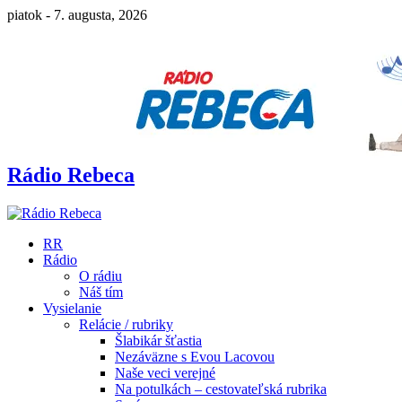
piatok - 7. augusta, 2026
Rádio Rebeca
RR
Rádio
O rádiu
Náš tím
Vysielanie
Relácie / rubriky
Šlabikár šťastia
Nezáväzne s Evou Lacovou
Naše veci verejné
Na potulkách – cestovateľská rubrika