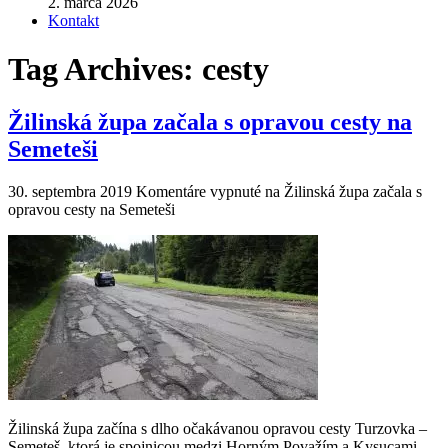
2. marca 2026
Kontakt
Tag Archives:
cesty
Žilinská župa začala s opravou cesty na
Semeteši
30. septembra 2019
Komentáre vypnuté
na Žilinská župa začala s
opravou cesty na Semeteši
Žilinská župa začína s dlho očakávanou opravou cesty Turzovka –
Semeteš, ktorá je spojnicou medzi Horným Považím a Kysucami.