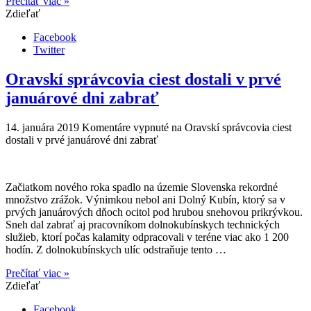
Prečítať viac »
Zdieľať
Facebook
Twitter
Oravskí správcovia ciest dostali v prvé
januárové dni zabrať
14. januára 2019
Komentáre vypnuté
na Oravskí správcovia ciest
dostali v prvé januárové dni zabrať
Začiatkom nového roka spadlo na územie Slovenska rekordné
množstvo zrážok. Výnimkou nebol ani Dolný Kubín, ktorý sa v
prvých januárových dňoch ocitol pod hrubou snehovou prikrývkou.
Sneh dal zabrať aj pracovníkom dolnokubínskych technických
služieb, ktorí počas kalamity odpracovali v teréne viac ako 1 200
hodín. Z dolnokubínskych ulíc odstraňuje tento …
Prečítať viac »
Zdieľať
Facebook