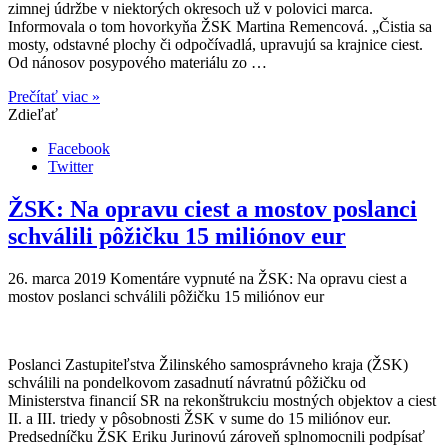
zimnej údržbe v niektorých okresoch už v polovici marca.
Informovala o tom hovorkyňa ŽSK Martina Remencová. „Čistia sa
mosty, odstavné plochy či odpočívadlá, upravujú sa krajnice ciest.
Od nánosov posypového materiálu zo …
Prečítať viac »
Zdieľať
Facebook
Twitter
ŽSK: Na opravu ciest a mostov poslanci
schválili pôžičku 15 miliónov eur
26. marca 2019
Komentáre vypnuté
na ŽSK: Na opravu ciest a
mostov poslanci schválili pôžičku 15 miliónov eur
Poslanci Zastupiteľstva Žilinského samosprávneho kraja (ŽSK)
schválili na pondelkovom zasadnutí návratnú pôžičku od
Ministerstva financií SR na rekonštrukciu mostných objektov a ciest
II. a III. triedy v pôsobnosti ŽSK v sume do 15 miliónov eur.
Predsedníčku ŽSK Eriku Jurinovú zároveň splnomocnili podpísať