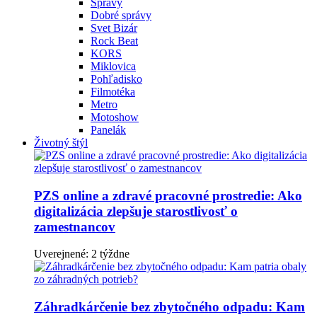
Správy
Dobré správy
Svet Bizár
Rock Beat
KORS
Miklovica
Pohľadisko
Filmotéka
Metro
Motoshow
Panelák
Životný štýl
PZS online a zdravé pracovné prostredie: Ako
digitalizácia zlepšuje starostlivosť o
zamestnancov
Uverejnené: 2 týždne
Záhradkárčenie bez zbytočného odpadu: Kam