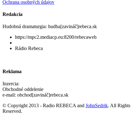
Ochrana osobných údajov
Redakcia
Hudobná dramaturgia: hudba[zavináč]rebeca.sk
https://mpc2.mediacp.eu:8200/rebecaweb
Rádio Rebeca
Reklama
Inzercia:
Obchodné oddelenie
e-mail: obchod[zavináč]rebeca.sk
© Copyright 2013 - Radio REBECA and
JohnSedrik
. All Rights
Reserved.