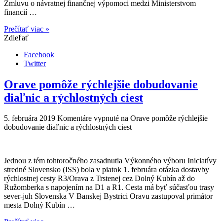
Zmluvu o návratnej finančnej výpomoci medzi Ministerstvom
financií …
Prečítať viac »
Zdieľať
Facebook
Twitter
Orave pomôže rýchlejšie dobudovanie
diaľnic a rýchlostných ciest
5. februára 2019
Komentáre vypnuté
na Orave pomôže rýchlejšie
dobudovanie diaľnic a rýchlostných ciest
Jednou z tém tohtoročného zasadnutia Výkonného výboru Iniciatívy
stredné Slovensko (ISS) bola v piatok 1. februára otázka dostavby
rýchlostnej cesty R3/Orava z Trstenej cez Dolný Kubín až do
Ružomberka s napojením na D1 a R1. Cesta má byť súčasťou trasy
sever-juh Slovenska V Banskej Bystrici Oravu zastupoval primátor
mesta Dolný Kubín …