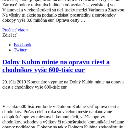
Zároveň bolo v uplynulých dňoch odovzdané stavenisko aj vo
Vitanovej a v rekonštrukcii sú tiež úseky medzi Varínom a Zázrivou.
Na všetky tri akcie sa podarilo získať prostriedky z eurofondov,
dokopy vyše 3,6 milióna eur. Oprava cesty …
Prečítať viac »
Zdieľať
Facebook
Twitter
Dolný Kubín minie na opravu ciest a
chodníkov vyše 600-tisíc eur
29. júla 2019
Komentáre vypnuté
na Dolný Kubín minie na opravu
ciest a chodníkov vyše 600-tisíc eur
Viac ako 600-tisíc eur bude v Dolnom Kubíne stáť oprava ciest a
chodníkov. Počas celého roka sú v celom meste naplánované
celoplošné opravy miestnych komunikácií, väčšie opravy
chodníkov, schodov a výtlkov či rekonštrukcie komunikácií vrátane
opravy podkladov. Dokopy sa tak v Dolnom Kubíne zrekonštruuje