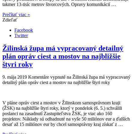
takmer 13-tisíc metrov štvorcových. Opravy komunikácií …
Prečítať viac »
Zdieľať
Facebook
Twitter
Žilinská župa má vypracovaný detailný
plán opráv ciest a mostov na najbližšie
štyri roky
9. mája 2019
Komentáre vypnuté
na Žilinská župa má vypracovaný
detailný plán opráv ciest a mostov na najbližšie štyri roky
V pláne opráv ciest a mostov v Žilinskom samosprávnom kraji
(ŽSK) na najbližšie štyri roky, ktorý v pondelok (6. 5.) schválili
poslanci na zasadnutí Zastupiteľstva ŽSK, je viac ako 160
projektov. Náklady sú odhadnuté na vyše 50 miliónov eur a ďalších
desať až 15 miliónov eur by chcel samosprávny kraj získať z …