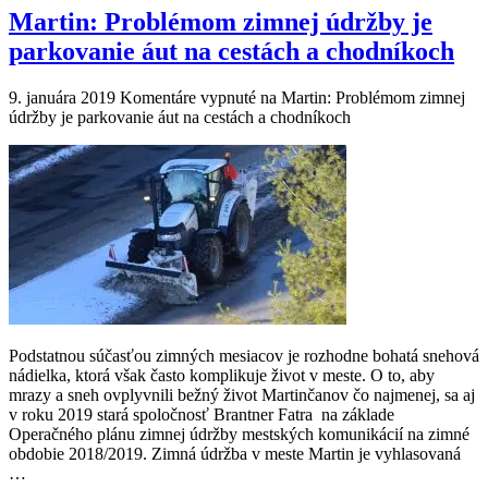
Martin: Problémom zimnej údržby je
parkovanie áut na cestách a chodníkoch
9. januára 2019
Komentáre vypnuté
na Martin: Problémom zimnej
údržby je parkovanie áut na cestách a chodníkoch
Podstatnou súčasťou zimných mesiacov je rozhodne bohatá snehová
nádielka, ktorá však často komplikuje život v meste. O to, aby
mrazy a sneh ovplyvnili bežný život Martinčanov čo najmenej, sa aj
v roku 2019 stará spoločnosť Brantner Fatra na základe
Operačného plánu zimnej údržby mestských komunikácií na zimné
obdobie 2018/2019. Zimná údržba v meste Martin je vyhlasovaná
…