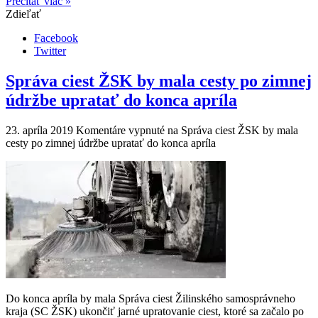
Prečítať viac »
Zdieľať
Facebook
Twitter
Správa ciest ŽSK by mala cesty po zimnej
údržbe upratať do konca apríla
23. apríla 2019
Komentáre vypnuté
na Správa ciest ŽSK by mala
cesty po zimnej údržbe upratať do konca apríla
Do konca apríla by mala Správa ciest Žilinského samosprávneho
kraja (SC ŽSK) ukončiť jarné upratovanie ciest, ktoré sa začalo po