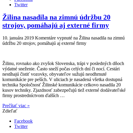
Twitter
Žilina nasadila na zimnú údržbu 20
strojov, pomáhajú aj externé firmy
10. januára 2019
Komentáre vypnuté
na Žilina nasadila na zimnú
údržbu 20 strojov, pomáhajú aj externé firmy
Žilinu, rovnako ako zvyšok Slovenska, trápi v posledných dňoch
výdatné sneženie. Často sneží počas celých dní či nocí. Cestári
nestíhajú čistiť vozovky, obyvateľov sužujú neodhrnuté
komunikácie pre peších. V uliciach je nasadená všetka dostupná
technika Spoločnosť Žilinské komunikácie celkovo nasadila 20
kusov techniky. Zjazdnosť zabezpečujú tiež externé dodávateľské
firmy prostredníctvom ďalších …
Prečítať viac »
Zdieľať
Facebook
Twitter