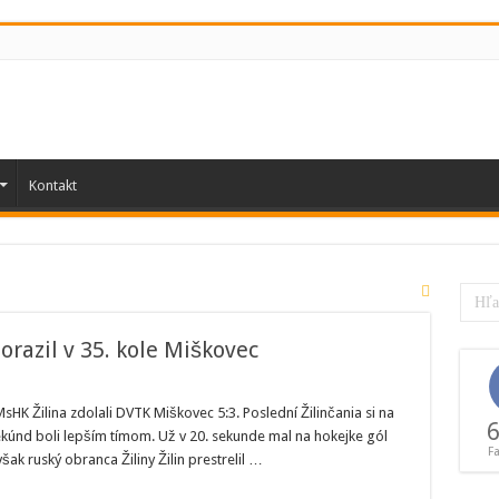
Kontakt
orazil v 35. kole Miškovec
port
MsHK Žilina zdolali DVTK Miškovec 5:3. Poslední Žilinčania si na
K
6
kúnd boli lepším tímom. Už v 20. sekunde mal na hokejke gól
a
F
zil
šak ruský obranca Žiliny Žilin prestrelil …