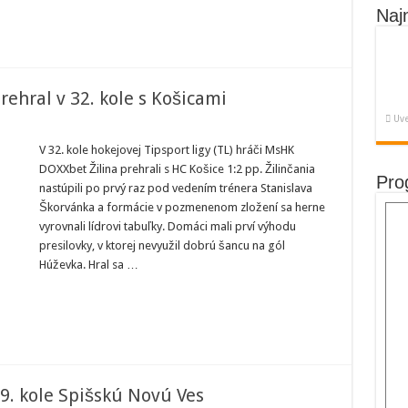
ovec
Naj
rehral v 32. kole s Košicami
Uve
port
V 32. kole hokejovej Tipsport ligy (TL) hráči MsHK
K
DOXXbet Žilina prehrali s HC Košice 1:2 pp. Žilinčania
a
Pro
ral
nastúpili po prvý raz pod vedením trénera Stanislava
Škorvánka a formácie v pozmenenom zložení sa herne
vyrovnali lídrovi tabuľky. Domáci mali prví výhodu
cami
presilovky, v ktorej nevyužil dobrú šancu na gól
Húževka. Hral sa …
 29. kole Spišskú Novú Ves