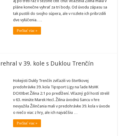
aj po tretí raz v sezóne cítiť chuť víťazstva Žilina mala v
pláne konečne vyhrať za tri body. Od úvodu zápasu sa
tak pustili do svojho súpera, ale v rozlete ich pribrzdili
pešť
dve vylúčenia. …
Prečítať viac »
rehral v 39. kole s Duklou Trenčín
port
Hokejisti Dukly Trenčín zvíťazili vo štvrtkovej
K
predohrávke 39. kola Tipsport Ligy na ľade MsHK
na
ral
DOXXbet Žilina 2:1 po predĺžení. Víťazný gól hostí strelil
v 63. minúte Marek Hecl. Žilina úvodnú šancu v hre
nevyužila Žilinčania mali v predohrávke 39. kola v úvode
lou
o niečo viac z hry, ale ich najväčšiu …
čín
Prečítať viac »