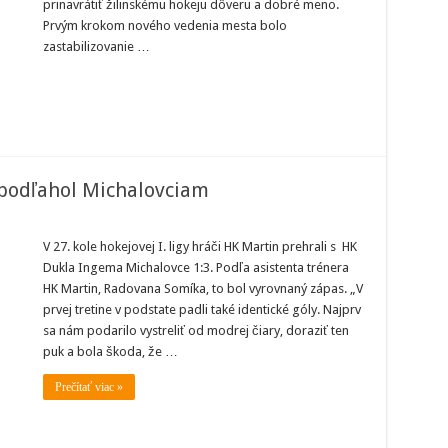
prinavrátiť žilinskému hokeju dôveru a dobré meno.
Prvým krokom nového vedenia mesta bolo
zastabilizovanie …
e podľahol Michalovciam
V 27. kole hokejovej I. ligy hráči HK Martin prehrali s HK
Dukla Ingema Michalovce 1:3. Podľa asistenta trénera
in
HK Martin, Radovana Somíka, to bol vyrovnaný zápas. „V
prvej tretine v podstate padli také identické góly. Najprv
ahol
sa nám podarilo vystreliť od modrej čiary, doraziť ten
alovciam
puk a bola škoda, že …
Prečítať viac »