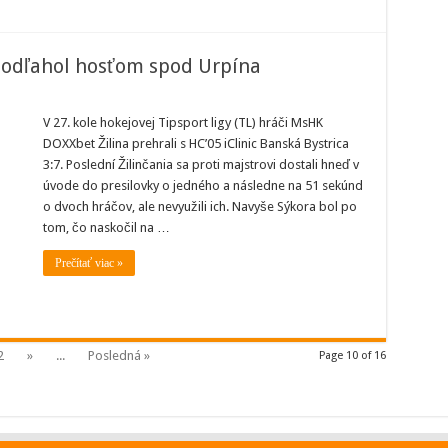
 podľahol hosťom spod Urpína
port
V 27. kole hokejovej Tipsport ligy (TL) hráči MsHK
K
DOXXbet Žilina prehrali s HC’05 iClinic Banská Bystrica
na
ahol
3:7. Poslední Žilinčania sa proti majstrovi dostali hneď v
ťom
úvode do presilovky o jedného a následne na 51 sekúnd
d
na
o dvoch hráčov, ale nevyužili ich. Navyše Sýkora bol po
tom, čo naskočil na …
Prečítať viac »
2
»
...
Posledná »
Page 10 of 16