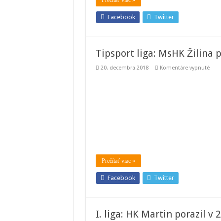
Prečítať viac »
Mišk
Facebook
Twitter
Tipsport liga: MsHK Žilina p
na
20. decembra 2018
Komentáre vypnuté
Tips
liga:
MsH
Žilin
preh
v
32.
kole
s
Koši
Prečítať viac »
Facebook
Twitter
I. liga: HK Martin porazil v