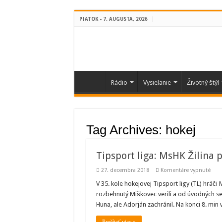
PIATOK - 7. AUGUSTA, 2026
Rádio
Vysielanie
Životný štýl
Tag Archives:
hokej
Tipsport liga: MsHK Žilina p
na
27. decembra 2018
Komentáre vypnuté
Tips
liga:
V 35. kole hokejovej Tipsport ligy (TL) hráči 
MsH
rozbehnutý Miškovec verili a od úvodných se
Žilin
pora
Huna, ale Adorján zachránil. Na konci 8. min v
v
35.
kole