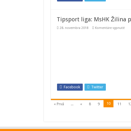
Tipsport liga: MsHK Žilina
na
28. novembra 2018
Komentáre vypnuté
Tips
liga:
MsH
Žili
podľ
hos
spo
Urpí
Facebook
Twitter
10
« Prvá
...
«
8
9
11
1