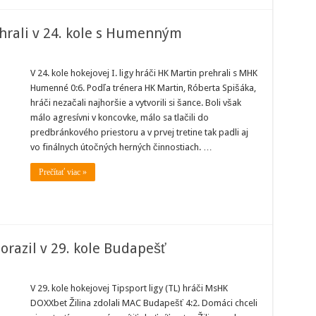
rehrali v 24. kole s Humenným
isti
V 24. kole hokejovej I. ligy hráči HK Martin prehrali s MHK
na
Humenné 0:6. Podľa trénera HK Martin, Róberta Spišáka,
li
hráči nezačali najhoršie a vytvorili si šance. Boli však
málo agresívni v koncovke, málo sa tlačili do
predbránkového priestoru a v prvej tretine tak padli aj
enným
vo finálnych útočných herných činnostiach. …
Prečítať viac »
orazil v 29. kole Budapešť
ort
V 29. kole hokejovej Tipsport ligy (TL) hráči MsHK
DOXXbet Žilina zdolali MAC Budapešť 4:2. Domáci chceli
il