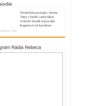
novšie
Slovenčinu poznajú z domu,
Tatry z fotiek. Letný tábor
Srdcom Slovák vracia deti
krajanov k ich koreňom
rejnené: 3 dni
gram Rádia Rebeca