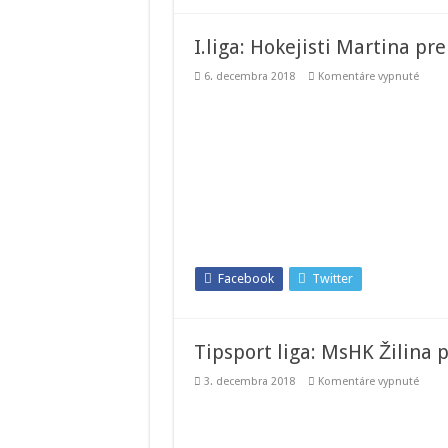
I.liga: Hokejisti Martina p
na
6. decembra 2018
Komentáre vypnuté
I.liga:
Hokej
Marti
prehra
v
24.
kole
s
Hum
Facebook
Twitter
Tipsport liga: MsHK Žilina p
na
3. decembra 2018
Komentáre vypnuté
Tipsp
liga:
MsHK
Žilina
poraz