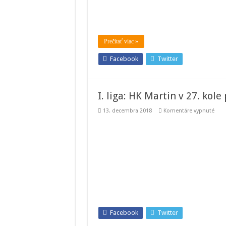
Prečítať viac »
Facebook
Twitter
I. liga: HK Martin v 27. kol
na
13. decembra 2018
Komentáre vypnuté
I.
liga:
HK
Mart
v
27.
kole
podľ
Mich
Facebook
Twitter