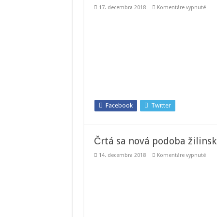
na
17. decembra 2018
Komentáre vypnuté
I.
liga:
HK
Mart
pora
v
29.
kole
Spiš
Nov
Ves
Facebook
Twitter
Črtá sa nová podoba žilins
na
14. decembra 2018
Komentáre vypnuté
Črtá
sa
nov
pod
žili
hoke