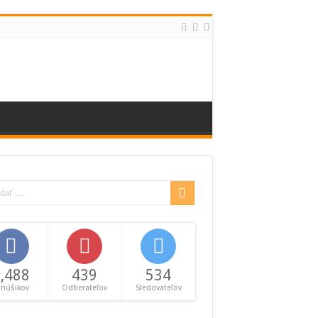
,488
439
534
anúšikov
Odberateľov
Sledovateľov