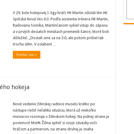
V 29. kole hokejovej I. ligy hráči HK Martin zdolali tím HK
Spišská Nová Ves 6:3. Podľa asistenta trénera HK Martin,
in
zil
Radovana Somíka, Martinčanom vyšiel vstup do zápasu
a v prvých desiatich minútach premenili šance, ktoré boli
dôležité. „Dostali sme sa na 3:0, ale potom prišiel tak
skú
ú
trochu útlm. V oslabení …
Prečítať viac »
kého hokeja
Nové vedenie žilinskej radnice muselo krátko po
á
nástupe riešiť neľahkú situáciu, ktorá už niekoľko
oba
nského
mesiacov rezonuje v žilinskom hokeji. Na jednej strane je
ja
povinnosť MsHK Žilina splniť si svoje záväzky voči
hráčom a partnerom, na strane druhej je snaha