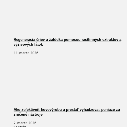
Regenerácia čriev a žalúdka pomocou rastlinných extraktov a
výživových látok
11. marca 2026
Ako zefektívniť kovovýrobu a prestať vyhadzovať peniaze za
zničené nástroje
2. marca 2026