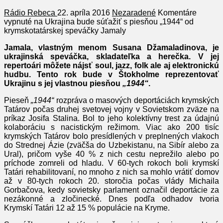
Rádio Rebeca
22. apríla 2016
Nezaradené
Komentáre
vypnuté
na Ukrajina bude súťažiť s piesňou „1944“ od
krymskotatárskej speváčky Jamaly
Jamala, vlastným menom Susana Džamaladinova, je
ukrajinská speváčka, skladateľka a herečka. V jej
repertoári môžete nájsť soul, jazz, folk ale aj elektronickú
hudbu. Tento rok bude v Štokholme reprezentovať
Ukrajinu s jej vlastnou piesňou
„1944“
.
Pieseň
„1944“
rozpráva o masových deportáciách krymských
Tatárov počas druhej svetovej vojny v Sovietskom zväze na
príkaz Josifa Stalina. Bol to jeho kolektívny trest za údajnú
kolaboráciu s nacistickým režimom. Viac ako 200 tisíc
krymských Tatárov bolo presídlených v preplnených vlakoch
do Strednej Ázie (zväčša do Uzbekistanu, na Sibír alebo za
Ural), pričom vyše 40 % z nich cestu neprežilo alebo po
príchode zomreli od hladu. V 60-tych rokoch boli krymskí
Tatári rehabilitovaní, no mnoho z nich sa mohlo vrátiť domov
až v 80-tych rokoch 20. storočia počas vlády Michaila
Gorbačova, kedy sovietsky parlament označil deportácie za
nezákonné a zločinecké. Dnes podľa odhadov tvoria
Krymskí Tatári 12 až 15 % populácie na Kryme.