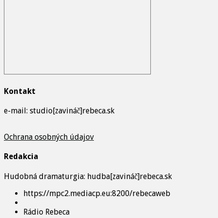
Kontakt
e-mail: studio[zavináč]rebeca.sk
Ochrana osobných údajov
Redakcia
Hudobná dramaturgia: hudba[zavináč]rebeca.sk
https://mpc2.mediacp.eu:8200/rebecaweb
Rádio Rebeca