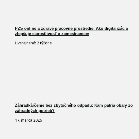
PZS online a zdravé pracovné prostredie: Ako digitalizácia
zlepšuje starostlivosť o zamestnancov
Uverejnené: 2 týždne
Záhradkárčenie bez zbytočného odpadu: Kam patria obaly zo
záhradných potrieb?
17. marca 2026