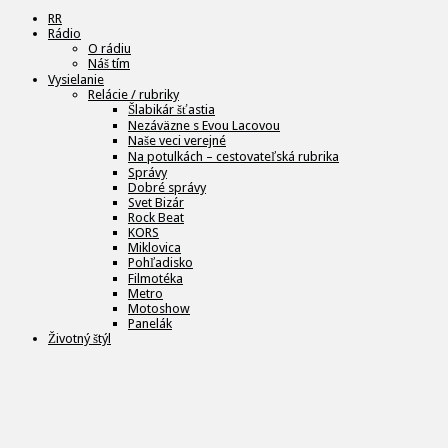
RR
Rádio
O rádiu
Náš tím
Vysielanie
Relácie / rubriky
Šlabikár šťastia
Nezáväzne s Evou Lacovou
Naše veci verejné
Na potulkách – cestovateľská rubrika
Správy
Dobré správy
Svet Bizár
Rock Beat
KORS
Miklovica
Pohľadisko
Filmotéka
Metro
Motoshow
Panelák
Životný štýl