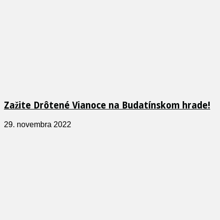
Zažite Drôtené Vianoce na Budatínskom hrade!
29. novembra 2022