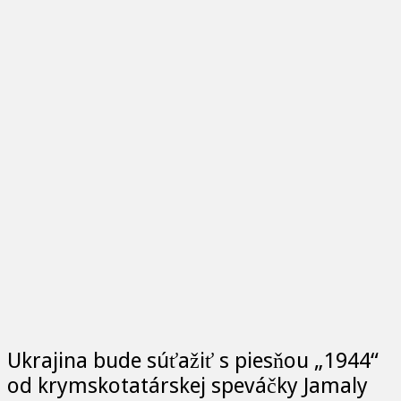
Ukrajina bude súťažiť s piesňou „1944“
od krymskotatárskej speváčky Jamaly