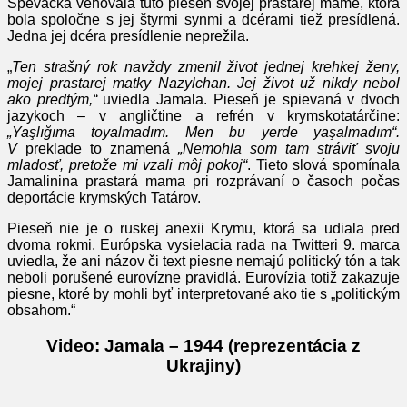
Speváčka venovala túto pieseň svojej prastarej mame, ktorá
bola spoločne s jej štyrmi synmi a dcérami tiež presídlená.
Jedna jej dcéra presídlenie neprežila.
„
Ten strašný rok navždy zmenil život jednej krehkej ženy,
mojej prastarej matky Nazylchan. Jej život už nikdy nebol
ako predtým,“
uviedla Jamala. Pieseň je spievaná v dvoch
jazykoch – v angličtine a refrén v krymskotatárčine:
„Yaşlığıma toyalmadım. Men bu yerde yaşalmadım“.
V
preklade to znamená
„Nemohla som tam stráviť svoju
mladosť, pretože mi vzali môj pokoj“
. Tieto slová spomínala
Jamalinina prastará mama pri rozprávaní o časoch počas
deportácie krymských Tatárov.
Pieseň nie je o ruskej anexii Krymu, ktorá sa udiala pred
dvoma rokmi. Európska vysielacia rada na Twitteri 9. marca
uviedla, že ani názov či text piesne nemajú politický tón a tak
neboli porušené eurovízne pravidlá. Eurovízia totiž zakazuje
piesne, ktoré by mohli byť interpretované ako tie s „politickým
obsahom.“
Video: Jamala – 1944 (reprezentácia z
Ukrajiny)