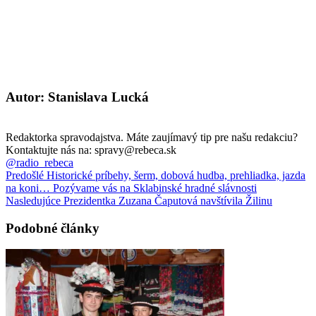
Autor: Stanislava Lucká
Redaktorka spravodajstva. Máte zaujímavý tip pre našu redakciu?
Kontaktujte nás na: spravy@rebeca.sk
@radio_rebeca
Predošlé
Historické príbehy, šerm, dobová hudba, prehliadka, jazda
na koni… Pozývame vás na Sklabinské hradné slávnosti
Nasledujúce
Prezidentka Zuzana Čaputová navštívila Žilinu
Podobné články