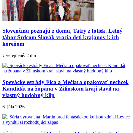
Slovenčinu poznajú z domu, Tatry z fotiek. Letný
tábor Srdcom Slovák vracia deti krajanov k ich
koreňom
Uverejnené: 2 dni
Spevácke estrády Fica a Mečiara opakovať nechcel.
Kandidát na župana v Žilinskom kraji stavil na
vlastný hudobný klip
6. júla 2026