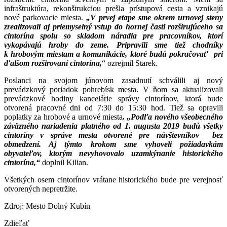
infraštruktúra, rekonštrukciou prešla prístupová cesta a vznikajú
nové parkovacie miesta.
„V prvej etape sme okrem urnovej steny
zrealizovali aj priemyselný vstup do hornej časti rozširujúceho sa
cintorína spolu so skladom náradia pre pracovníkov, ktorí
vykopávajú hroby do zeme. Pripravili sme tiež chodníky
k hrobovým miestam a komunikácie, ktoré budú pokračovať pri
ďalšom rozširovaní cintorína,
“ ozrejmil Starek.
Poslanci na svojom júnovom zasadnutí schválili aj nový
prevádzkový poriadok pohrebísk mesta. V ňom sa aktualizovali
prevádzkové hodiny kancelárie správy cintorínov, ktorá bude
otvorená pracovné dni od 7:30 do 15:30 hod. Tiež sa opravili
poplatky za hrobové a urnové miesta
. „Podľa nového všeobecného
záväzného nariadenia platného od 1. augusta 2019 budú všetky
cintoríny v správe mesta otvorené pre návštevníkov bez
obmedzení. Aj týmto krokom sme vyhoveli požiadavkám
obyvateľov, ktorým nevyhovovalo uzamkýnanie historického
cintorína,“
doplnil Kilian.
Všetkých osem cintorínov vrátane historického bude pre verejnosť
otvorených nepretržite.
Zdroj: Mesto Dolný Kubín
Zdieľať