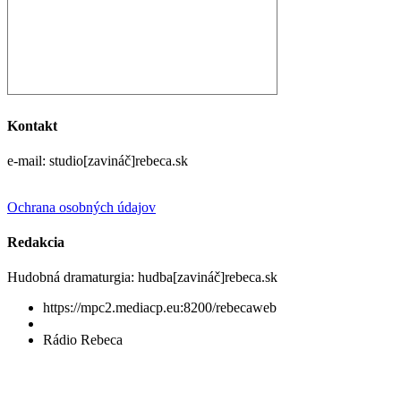
Kontakt
e-mail: studio[zavináč]rebeca.sk
Ochrana osobných údajov
Redakcia
Hudobná dramaturgia: hudba[zavináč]rebeca.sk
https://mpc2.mediacp.eu:8200/rebecaweb
Rádio Rebeca