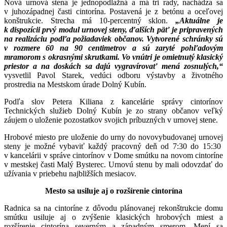
Nová urnová stena je jednopodlažná a má tri rady, nachádza sa
v juhozápadnej časti cintorína. Postavená je z betónu a oceľovej
konštrukcie. Strecha má 10-percentný sklon.
„Aktuálne je
k dispozícii prvý modul urnovej steny, ďalších päť je pripravených
na realizáciu podľa požiadaviek občanov. Vytvorené schránky sú
v rozmere 60 na 90 centimetrov a sú zaryté pohľadovým
mramorom s okrasnými skrutkami. Vo vnútri je omietnutý klasický
priestor a na doskách sa dajú vygravírovať mená zosnulých,“
vysvetlil Pavol Starek, vedúci odboru výstavby a životného
prostredia na Mestskom úrade Dolný Kubín.
Podľa slov Petera Kiliana z kancelárie správy cintorínov
Technických služieb Dolný Kubín je zo strany občanov veľký
záujem o uloženie pozostatkov svojich príbuzných v urnovej stene.
Hrobové miesto pre uloženie do urny do novovybudovanej urnovej
steny je možné vybaviť každý pracovný deň od 7:30 do 15:30
v kancelárii v správe cintorínov v Dome smútku na novom cintoríne
v mestskej časti Malý Bysterec. Urnovú stenu by mali odovzdať do
užívania v priebehu najbližších mesiacov.
Mesto sa usiluje aj o rozšírenie cintorína
Radnica sa na cintoríne z dôvodu plánovanej rekonštrukcie domu
smútku usiluje aj o zvýšenie klasických hrobových miest a
rozšírenie cintorína severným a západným smerom. Mení sa