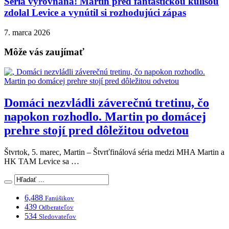
Séria vyrovnaná! Martin pred fantastickou kulisou
zdolal Levice a vynútil si rozhodujúci zápas
7. marca 2026
Môže vás zaujímať
Domáci nezvládli záverečnú tretinu, čo
napokon rozhodlo. Martin po domácej
prehre stojí pred dôležitou odvetou
Štvrtok, 5. marec, Martin – Štvrťfinálová séria medzi MHA Martin a
HK TAM Levice sa …
6,488
Fanúšikov
439
Odberateľov
534
Sledovateľov