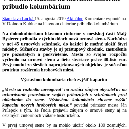
pribudlo kolumbárium
Stanislava Lucká
15. augusta 2019
Aktuálne
Komentáre vypnuté
na
V Dolnom Kubíne na hlavnom cintoríne pribudlo kolumbárium
Na dolnokubínskom hlavnom cintoríne v mestskej časti Malý
Bysterec pribudla v týchto dňoch nová urnová stena. Nachádza
v nej 45 urnových schránok, do každej je možné uložiť štyri
nádoby. Súčasťou stavby je aj prístupový chodník, zastrešenie
pre pozostalých a podsvietenie. Mesto zo svojho rozpočtu
vyčlenilo na urnovú stenu a tieto súvisiace práce 40-tisíc eur.
Prvý modul zo šiestich naprojektovaných objektov je súčasťou
projektu rozšírenia hrobových miest.
Výstavbou kolumbária chcú zvýšiť kapacitu
„Mesto sa rozhodlo zareagovať na rastúci záujem obyvateľov na
uchovávanie pozostatkov svojich príbuzných v schránkach pred
ukladaním do zeme. Výstavbou kolumbária chceme zvýšiť
kapacitu nových hrobových miest,“
povedal primátor mesta Ján
Prílepok s tým, že ľudia prejavili záujem o urnové steny aj na
ostatných cintorínoch vrátane historického.
V prvej urnovej stene by sa mohlo uložiť okolo 180 zosnulých.