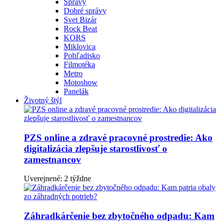
Správy
Dobré správy
Svet Bizár
Rock Beat
KORS
Miklovica
Pohľadisko
Filmotéka
Metro
Motoshow
Panelák
Životný štýl
PZS online a zdravé pracovné prostredie: Ako
digitalizácia zlepšuje starostlivosť o
zamestnancov
Uverejnené: 2 týždne
Záhradkárčenie bez zbytočného odpadu: Kam