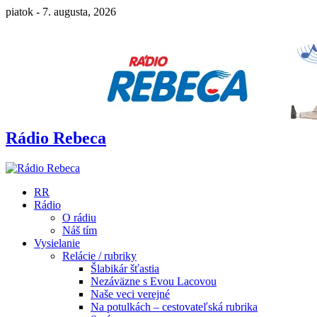
piatok - 7. augusta, 2026
Rádio Rebeca
RR
Rádio
O rádiu
Náš tím
Vysielanie
Relácie / rubriky
Šlabikár šťastia
Nezáväzne s Evou Lacovou
Naše veci verejné
Na potulkách – cestovateľská rubrika