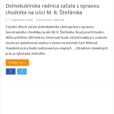
Dolnokubínska radnica začala s opravou
chodníka na ulici M. R. Štefánika
na
7. septembra 2020
Komentáre vypnuté
Dolnokubínska
radnica
V týchto dňoch začala dolnokubínska samospráva s opravou
začala
ľavostranného chodníka na ulici M. R. Štefánika. Nový povrch bude v
s
opravou
dĺžke približne 500 metrov. Smerovať bude od križovatky pri cestnom
chodníka
moste po autobusovú stanicu v smere na mestskú časť Mokraď.
na
ulici
Stavebné práce budú realizované po etapách. „Obsahom stavebných
M.
R.
prác je vybúranie živičného …
Štefánika
Prečítať viac »