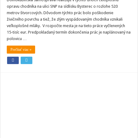
opravuje
opravu chodníka na ulici SNP na sídlisku Bysterec o rozlohe 520
chodník
na
metrov štvorcových. Dôvodom týchto prác bolo poškodenie
ulici
živičného povrchu a tiež, že zlým vyspádovaným chodníka vznikali
SNP
veľkoplošné mláky. V rozpočte mesta je na tieto práce vyčlenených
15-tisíc eur. Predpokladaný termín dokončenia prác je naplánovaný na
polovicu …
Prečítať viac »