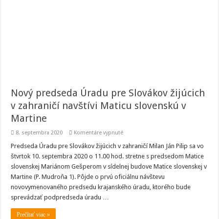
Nový predseda Úradu pre Slovákov žijúcich
v zahraničí navštívi Maticu slovenskú v
Martine
na
8. septembra 2020
Komentáre vypnuté
Nový
predseda
Predseda Úradu pre Slovákov žijúcich v zahraničí Milan Ján Pilip sa vo
Úradu
štvrtok 10. septembra 2020 o 11.00 hod. stretne s predsedom Matice
pre
Slovákov
slovenskej Mariánom Gešperom v sídelnej budove Matice slovenskej v
žijúcich
Martine (P. Mudroňa 1). Pôjde o prvú oficiálnu návštevu
v
zahraničí
novovymenovaného predsedu krajanského úradu, ktorého bude
navštívi
Maticu
sprevádzať podpredseda úradu …
slovenskú
v
Prečítať viac »
Martine