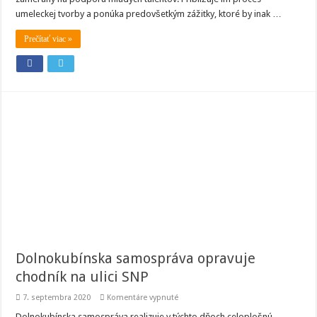
„Okno
umeleckej tvorby a ponúka predovšetkým zážitky, ktoré by inak …
cez
Umenie“
Prečítať viac »
Dolnokubínska samospráva opravuje
chodník na ulici SNP
na
7. septembra 2020
Komentáre vypnuté
Dolnokubínska
samospráva
Dolnokubínska samospráva realizuje v týchto dňoch celoplošnú