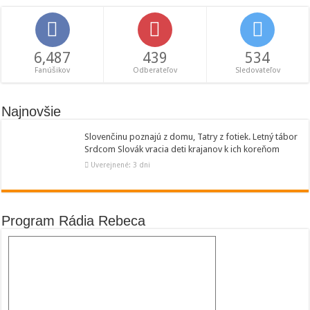
6,487
439
534
Fanúšikov
Odberateľov
Sledovateľov
Najnovšie
Slovenčinu poznajú z domu, Tatry z fotiek. Letný tábor
Srdcom Slovák vracia deti krajanov k ich koreňom
Uverejnené: 3 dni
Program Rádia Rebeca