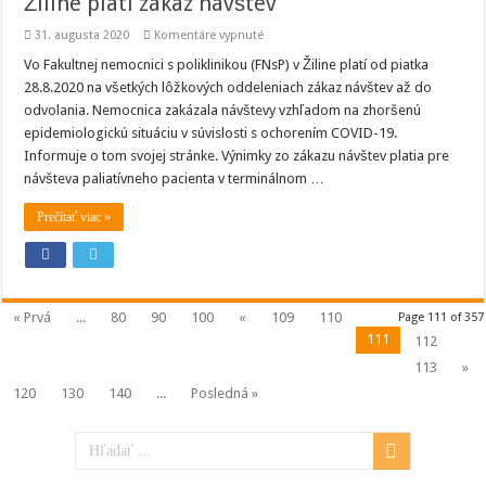
Žiline platí zákaz návštev
na
31. augusta 2020
Komentáre vypnuté
Vo
Fakultnej
Vo Fakultnej nemocnici s poliklinikou (FNsP) v Žiline platí od piatka
nemocnici
28.8.2020 na všetkých lôžkových oddeleniach zákaz návštev až do
s
poliklinikou
odvolania. Nemocnica zakázala návštevy vzhľadom na zhoršenú
v
epidemiologickú situáciu v súvislosti s ochorením COVID-19.
Žiline
platí
Informuje o tom svojej stránke. Výnimky zo zákazu návštev platia pre
zákaz
návštev
návšteva paliatívneho pacienta v terminálnom …
Prečítať viac »
« Prvá
...
80
90
100
«
109
110
Page 111 of 357
111
112
113
»
120
130
140
...
Posledná »