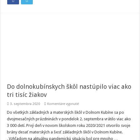
Do dolnokubínskych škôl nastúpilo viac ako
tri tisíc žiakov
na
3. septembra 2020
Komentáre vypnuté
Do
dolnokubínskych
Do všetkých základných a materských škôl v Dolnom Kubíne sa po
škôl
dvojmesačných prázdninách v pondelok 2. septembra vrátilo viac ako
nastúpilo
viac
3 000 detí. Prvý deň v novom školskom roku 2020/2021 otvorilo svoje
ako
brány desať materských a šesť základných škôl v Dolnom Kubíne.
tri
tisíc
„Vzhľadom na aktuálnu pandemickú situáciu bol pre mnoho …