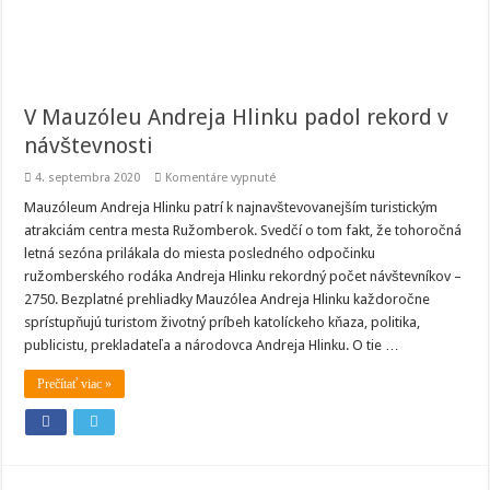
V Mauzóleu Andreja Hlinku padol rekord v
návštevnosti
na
4. septembra 2020
Komentáre vypnuté
V
Mauzóleu
Mauzóleum Andreja Hlinku patrí k najnavštevovanejším turistickým
Andreja
atrakciám centra mesta Ružomberok. Svedčí o tom fakt, že tohoročná
Hlinku
padol
letná sezóna prilákala do miesta posledného odpočinku
rekord
ružomberského rodáka Andreja Hlinku rekordný počet návštevníkov –
v
návštevnosti
2750. Bezplatné prehliadky Mauzólea Andreja Hlinku každoročne
sprístupňujú turistom životný príbeh katolíckeho kňaza, politika,
publicistu, prekladateľa a národovca Andreja Hlinku. O tie …
Prečítať viac »