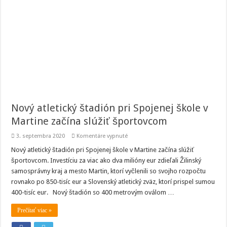
Nový atletický štadión pri Spojenej škole v
Martine začína slúžiť športovcom
na
3. septembra 2020
Komentáre vypnuté
Nový
atletický
Nový atletický štadión pri Spojenej škole v Martine začína slúžiť
štadión
športovcom. Investíciu za viac ako dva milióny eur zdieľali Žilinský
pri
Spojenej
samosprávny kraj a mesto Martin, ktorí vyčlenili so svojho rozpočtu
škole
rovnako po 850-tisíc eur a Slovenský atletický zväz, ktorí prispel sumou
v
Martine
400-tisíc eur. Nový štadión so 400 metrovým oválom …
začína
slúžiť
športovcom
Prečítať viac »