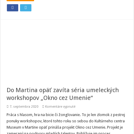
Do Martina opäť zavíta séria umeleckých
workshopov „Okno cez Umenie“
na
7. septembra 2020
Komentáre vypnuté
Do
Martina
Práca s hlasom, hra na bicie či žonglovanie. To je len zlomok z pestrej
opäť
ponuky workshopov, ktoré tohto roku so sebou do Kultúrneho centra
zavíta
séria
Museum v Martine opäť prináša projekt Okno cez Umenie. Projekt je
umeleckých
zameraný na podporu mladých talentov. Približuje im proces
workshopov