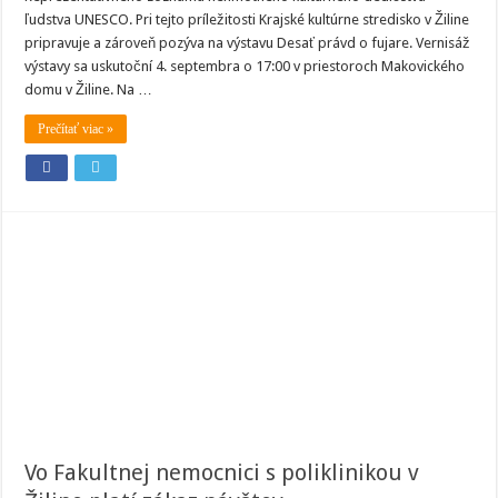
Žiline
ľudstva UNESCO. Pri tejto príležitosti Krajské kultúrne stredisko v Žiline
pripravuje
pripravuje a zároveň pozýva na výstavu Desať právd o fujare. Vernisáž
výstavu
„Desať
výstavy sa uskutoční 4. septembra o 17:00 v priestoroch Makovického
právd
o
domu v Žiline. Na …
fujare“
Prečítať viac »
Vo Fakultnej nemocnici s poliklinikou v