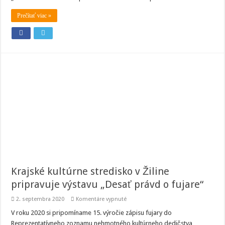
žiakov
Prečítať viac »
Krajské kultúrne stredisko v Žiline
pripravuje výstavu „Desať právd o fujare“
na
2. septembra 2020
Komentáre vypnuté
Krajské
kultúrne
V roku 2020 si pripomíname 15. výročie zápisu fujary do
stredisko
Reprezentatívneho zoznamu nehmotného kultúrneho dedičstva
v