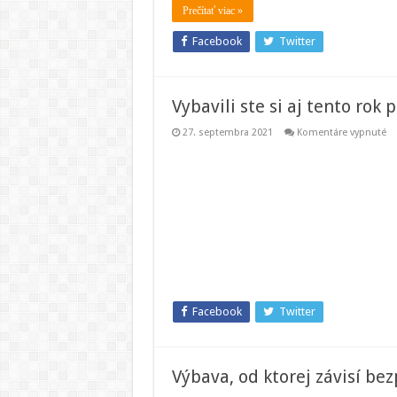
Prečítať viac »
Facebook
Twitter
Vybavili ste si aj tento rok
na
27. septembra 2021
Komentáre vypnuté
Vy
st
si
aj
te
ro
pr
na
pr
z
d
Facebook
Twitter
Výbava, od ktorej závisí be