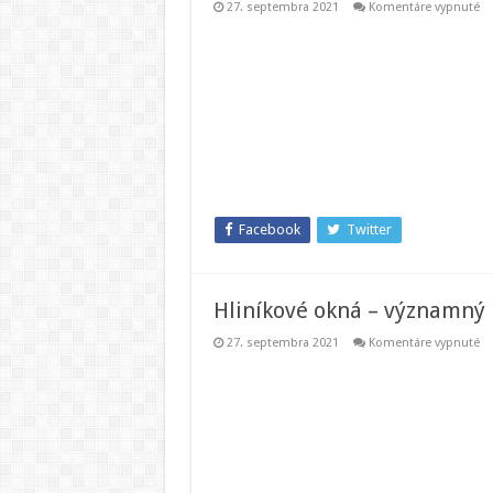
na
27. septembra 2021
Komentáre vypnuté
Vý
o
kt
zá
be
a
po
ja
na
mo
Facebook
Twitter
Hliníkové okná – významný 
na
27. septembra 2021
Komentáre vypnuté
Hl
ok
–
vý
pil
mi