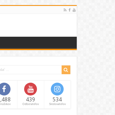
,488
439
534
anúšikov
Odberateľov
Sledovateľov