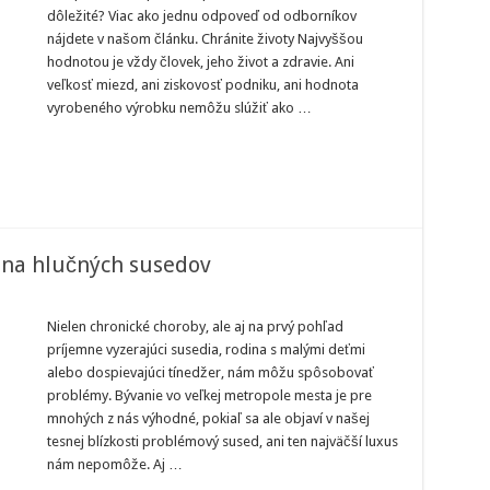
zpečnosť
dôležité? Viac ako jednu odpoveď od odborníkov
áce
nájdete v našom článku. Chránite životy Najvyššou
e
s,
hodnotou je vždy človek, jeho život a zdravie. Ani
mestnancov
veľkosť miezd, ani ziskovosť podniku, ani hodnota
rmu
vyrobeného výrobku nemôžu slúžiť ako …
ká
ležitá
ň na hlučných susedov
jsilnejšia
Nielen chronické choroby, ale aj na prvý pohľad
inná
príjemne vyzerajúci susedia, rodina s malými deťmi
raň
alebo dospievajúci tínedžer, nám môžu spôsobovať
učných
problémy. Bývanie vo veľkej metropole mesta je pre
sedov
mnohých z nás výhodné, pokiaľ sa ale objaví v našej
tesnej blízkosti problémový sused, ani ten najväčší luxus
nám nepomôže. Aj …