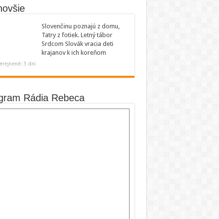
novšie
Slovenčinu poznajú z domu,
Tatry z fotiek. Letný tábor
Srdcom Slovák vracia deti
krajanov k ich koreňom
erejnené: 3 dni
gram Rádia Rebeca