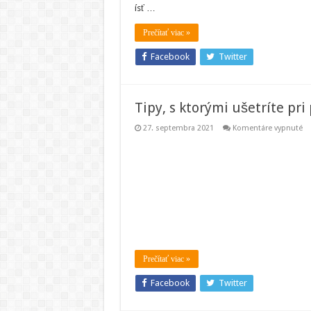
ísť …
m
je
ri
Prečítať viac »
Facebook
Twitter
Tipy, s ktorými ušetríte pri
na
27. septembra 2021
Komentáre vypnuté
Ti
s
kt
uš
pr
pr
ča
aj
pe
Prečítať viac »
Facebook
Twitter