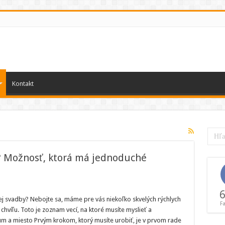
Kontakt
? Možnosť, ktorá má jednoduché
adba
6
j svadby? Nebojte sa, máme pre vás niekoľko skvelých rýchlych
F
slednú
hvíľu. Toto je zoznam vecí, na ktoré musíte myslieť a
víľu?
žnosť,
um a miesto Prvým krokom, ktorý musíte urobiť, je v prvom rade
orá