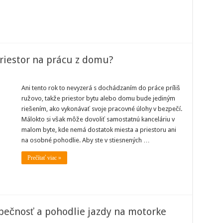
 priestor na prácu z domu?
bavili
e
Ani tento rok to nevyzerá s dochádzaním do práce príliš
ružovo, takže priestor bytu alebo domu bude jediným
nto
riešením, ako vykonávať svoje pracovné úlohy v bezpečí.
k
Málokto si však môže dovoliť samostatnú kanceláriu v
iestor
malom byte, kde nemá dostatok miesta a priestoru ani
ácu
na osobné pohodlie. Aby ste v stiesnených …
omu?
Prečítať viac »
zpečnosť a pohodlie jazdy na motorke