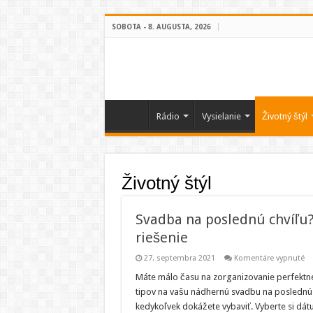
SOBOTA - 8. AUGUSTA, 2026
Rádio
Vysielanie
Životný štýl
Životný štýl
Svadba na poslednú chvíľu
riešenie
na
27. septembra 2021
Komentáre vypnuté
Sv
na
Máte málo času na zorganizovanie perfektne
po
tipov na vašu nádhernú svadbu na poslednú c
ch
Mo
kedykoľvek dokážete vybaviť. Vyberte si dát
kt