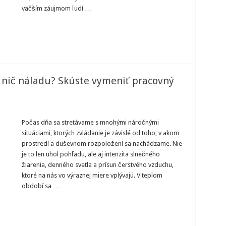
väčším záujmom ľudí …
 nič náladu? Skúste vymeniť pracovný
darí
Počas dňa sa stretávame s mnohými náročnými
ám
situáciami, ktorých zvládanie je závislé od toho, v akom
máte
prostredí a duševnom rozpoložení sa nachádzame. Nie
je to len uhol pohľadu, ale aj intenzita slnečného
č
ladu?
žiarenia, denného svetla a prísun čerstvého vzduchu,
úste
meniť
ktoré na nás vo výraznej miere vplývajú. V teplom
acovný
období sa …
ôl
írodu