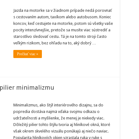
bava,
d
Jazda na motorke sa v žiadnom prípade nedá porovnať
orej
s cestovaním autom, taxíkom alebo autobusom. Koniec
visí
zpečnosť
koncov, keď cestujete na motorke, potom sú všetky vaše
pocity intenzívnejšie, pretože sa musíte viac sústrediť a
hodlie
zdy
starostlivo sledovať cestu. Tá je na tomto stroji často
torke
veľkým rizikom, bez ohľadu na to, aký dobrý …
Prečítať viac »
pilier minimalizmu
iníkové
ná
Minimalizmus, ako štýl interiérového dizajnu, sa do
popredia dostáva najmä vďaka svojmu odkazu o
znamný
ier
udržateľnosti a myšlienke, že menej je niekedy viac.
nimalizmu
Dôležitý pilier tohto štýlu tvoria aj hliníkové okná, ktoré
však okrem skvelého vizuálu ponúkajú aj niečo naviac.
Popularita hliníkových okien vzrastala ruka v ruke s