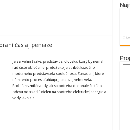
á
Naj
dnoduché
ešenie
Uv
 praní čas aj peniaze
Pro
py,
Je asi veľmi ťažké, predstaviť si človeka, ktorý by nemal
orými
rád čisté oblečenie, pretože to je atribút každého
etríte
i
moderného predstaviteľa spoločnosti. Zariadení, ktoré
aní
nám tento proces uľahčujú, je naozaj veľmi veľa.
s
Problém vzniká vtedy, ak sa potreba dokonale čistého
niaze
odevu odzrkadlí nielen na spotrebe elektrickej energie a
vody. Ako ale …