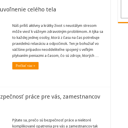
uvoľnenie celého tela
py
Náš príliš aktívny a krátky život s neustálym stresom
dnoduchý
môže viesť k vážnym zdravotným problémom. A týka sa
lax
to každej jednej osoby, ktorá z času na čas potrebuje
oľnenie
pravidelnú relaxáciu a odpočinok. Ten je bohužiaľ vo
lého
la
väčšine prípadov neoddeliteľne spojený s veľkým
plytvaním peniazmi a časom, čo sú zdroje, ktorých …
Prečítať viac »
bezpečnosť práce pre vás, zamestnancov
borníci
dia:
Pýtate sa, prečo sú bezpečnosť práce a niektoré
ečo
komplikované opatrenia pre vás a zamestnancov tak