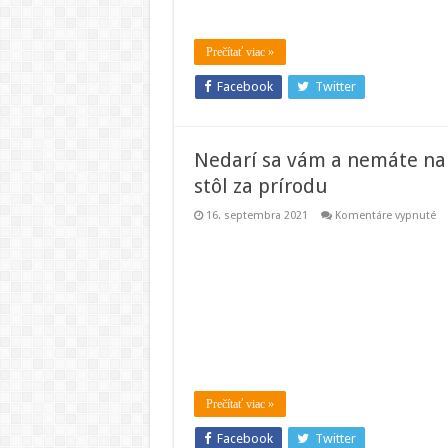
Prečítať viac »
Facebook
Twitter
Nedarí sa vám a nemáte na
stôl za prírodu
na
16. septembra 2021
Komentáre vypnuté
Ne
sa
v
a
ne
na
ni
ná
Sk
vy
pr
st
za
pr
Prečítať viac »
Facebook
Twitter