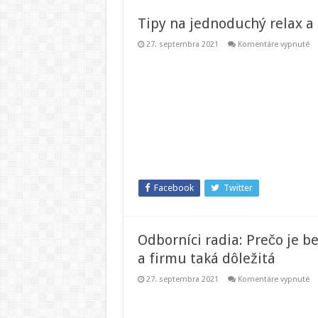
Tipy na jednoduchý relax a 
na
27. septembra 2021
Komentáre vypnuté
Ti
na
je
re
a
uv
ce
te
Facebook
Twitter
Odborníci radia: Prečo je 
a firmu taká dôležitá
na
27. septembra 2021
Komentáre vypnuté
Od
ra
Pr
je